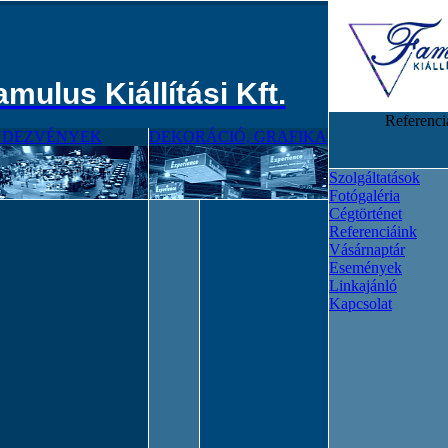
amulus Kiállítási Kft.
Referenci
NDEZVÉNYEK
DEKORÁCIÓ, GRAFIKA
Szolgáltatások
Fotógaléria
Cégtörténet
Referenciáink
Vásárnaptár
Események
Linkajánló
Kapcsolat