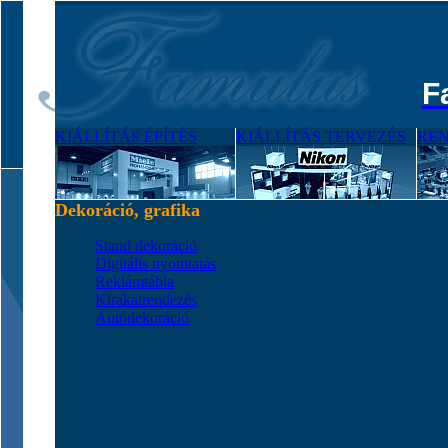
F
KIÁLLÍTÁS ÉPÍTÉS
KIÁLLÍTÁS TERVEZÉS
RE
Dekoráció, grafika
Stand dekoráció
Digitális nyomtatás
Reklámtábla
Kirakatrendezés
Autódekoráció