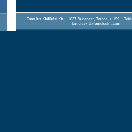
Famulus Kiállítási Kft. 1037 Budapest, Tarhos u. 159. Tel/f
famuluskft@famuluskft.com