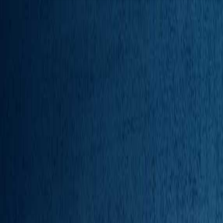
Autódekoráció
jAlbum kép