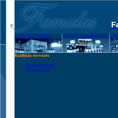
F
KIÁLLÍTÁS ÉPÍTÉS
KIÁLLÍTÁS TERVEZÉS
RE
Kiállítás tervezés
3D látványtervek
Egységstandok