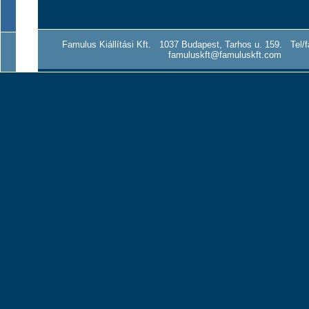
Famulus Kiállítási Kft. 1037 Budapest, Tarhos u. 159. Tel/f
famuluskft@famuluskft.com