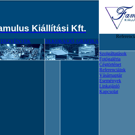
amulus Kiállítási Kft.
Referenci
NDEZVÉNYEK
DEKORÁCIÓ, GRAFIKA
Szolgáltatások
Fotógaléria
Cégtörténet
Referenciáink
Vásárnaptár
Események
Linkajánló
Kapcsolat